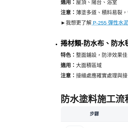
適用：
屋頂、陽台、浴室
注意：
薄塗多道、積料易裂，
►我想更了解
P-255 彈性水
捲材類-防水布、防水
特色：
整面鋪設，防滲效果佳
適用：
大面積區域
注意：
接縫處應確實處理與接
防水塗料施工流
步驟