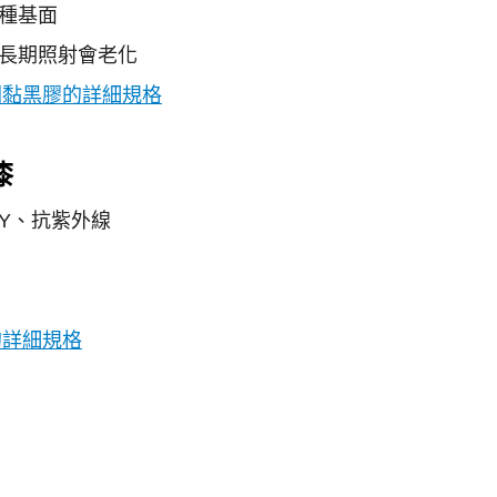
種基面
長期照射會老化
不回黏黑膠的詳細規格
漆
IY、抗紫外線
漆的詳細規格