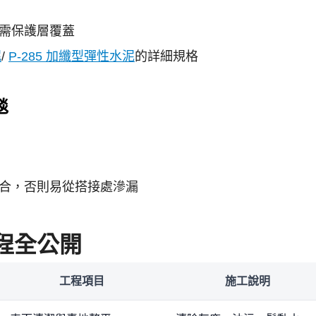
需保護層覆蓋
泥
/
P-285 加纖型彈性水泥
的詳細規格
毯
合，否則易從搭接處滲漏
程全公開
工程項目
施工說明