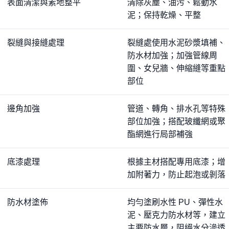
表面清潔與素地整平
清除灰塵、油污、鬆動水
泥；保持乾燥、平整
裂縫與接縫處理
裂縫處使用水泥砂漿填補、
防水材加強；加強管線周
圍、女兒牆、伸縮縫等重點
部位
邊角加強
管道、轉角、排水孔等特殊
部位加強；搭配玻纖網或聚
酯網進行局部補強
底漆處理
根據主材搭配專用底漆；增
加附著力，防止起泡或剝落
防水材塗佈
均勻塗刷水性 PU、彈性水
泥、壓克力防水材等，建立
主要防水層，阻絕水分滲透