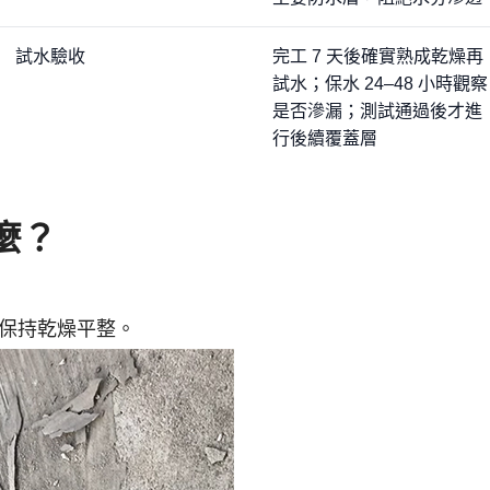
試水驗收
完工 7 天後確實熟成乾燥再
試水；保水 24–48 小時觀察
是否滲漏；測試通過後才進
行後續覆蓋層
麼？
：
保持乾燥平整。