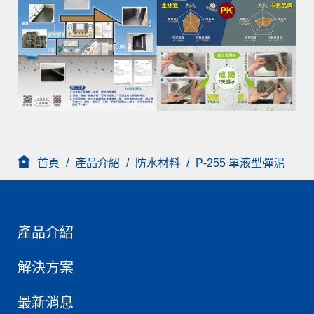
首頁
/
產品介紹
/
防水材料
/
P-255 單液型彈泥
產品介紹
解決方案
最新消息