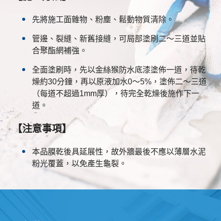
先將施工面雜物、粉塵、鬆動物質清除。
管邊、裂縫、新舊接縫，可局部塗刷二～三道並貼
合聚酯網補強。
全面塗刷時，先以金絲猴防水底漆塗佈一道，待乾
燥約30分鐘，再以原液加水0～5%，塗佈二～三道
（每道不超過1mm厚），待完全乾燥後施作下一
道。
【注意事項】
本品膜乾後具延展性，故外牆最後不應以薄層水泥
粉光覆蓋，以免產生龜裂。