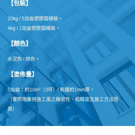
【包裝】
20kg / 5加侖塑膠圓桶裝。
4kg / 1加侖塑膠圓桶裝。
【顏色】
水泥色 / 綠色。
【塗佈量】
5加侖：約10m²（3坪）/ 乾膜約1mm厚。
（實際用量視施工面之緻密性、粗糙度及施工方法而
異）