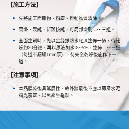
【施工方法】
先將施工面雜物、粉塵、鬆動物質清除。
管邊、裂縫、新舊接縫，可局部塗刷二～三道。
全面塗刷時，先以金絲猴防水底漆塗佈一道，待乾
燥約30分鐘，再以原液加水0～5%，塗佈二～三道
（每道不超過1mm厚），待完全乾燥後施作下一
道。
【注意事項】
本品膜乾後具延展性，故外牆最後不應以薄層水泥
粉光覆蓋，以免產生龜裂。