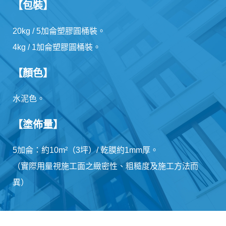
【包裝】
20kg / 5加侖塑膠圓桶裝。
4kg / 1加侖塑膠圓桶裝。
【顏色】
水泥色。
【塗佈量】
5加侖：約10m²（3坪）/ 乾膜約1mm厚。
（實際用量視施工面之緻密性、粗糙度及施工方法而
異）