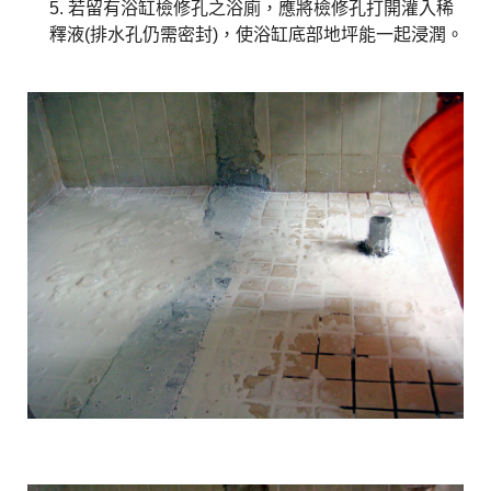
5. 若留有浴缸檢修孔之浴廁，應將檢修孔打開灌入稀
釋液(排水孔仍需密封)，使浴缸底部地坪能一起浸潤。