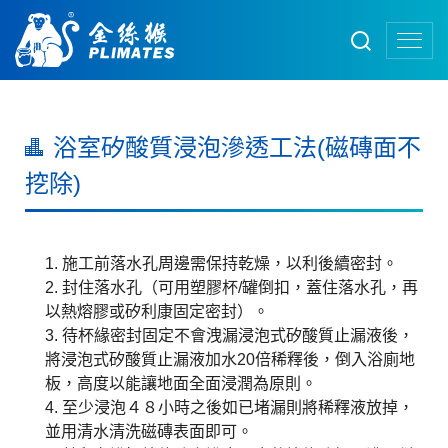
浴室矽酸質浸泡滲透工法(磁磚面不
挖除)
1. 施工前落水孔周邊需保持乾燥，以利後續密封。
2. 封住落水孔（可用塑膠杯/罐倒扣，蓋住落水孔，再
以熱熔膠或矽利康固定密封）。
3. 待杯緣密封固定不會洩漏浸泡式矽酸質止漏液後，
將浸泡式矽酸質止漏液加水20倍稀釋後，倒入浴廁地
板，高度以能讓地面全面浸潤為原則。
4. 至少浸泡４８小時之後如已堵漏則將稀釋液放掉，
並用清水清洗磁磚表面即可。