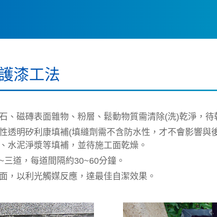
護漆工法
石、磁磚表面雜物、粉層、鬆動物質需清除(洗)乾淨，待
性透明矽利康填補(填縫劑需不含防水性，才不會影響與
、水泥淨漿等填補，並待施工面乾燥。
三道，每道間隔約30~60分鐘。
面，以利光觸媒反應，達最佳自潔效果。