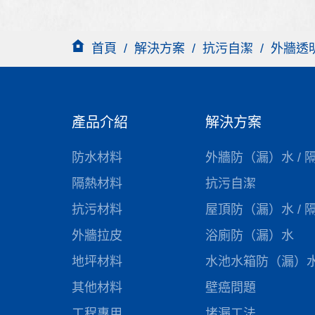
首頁
/
解決方案
/
抗污自潔
/
外牆透
產品介紹
解決方案
防水材料
外牆防（漏）水 / 
隔熱材料
抗污自潔
抗污材料
屋頂防（漏）水 / 
外牆拉皮
浴廁防（漏）水
地坪材料
水池水箱防（漏）
其他材料
壁癌問題
工程專用
堵漏工法