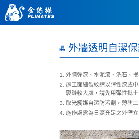
外牆透明自潔保
外牆彈漆、水泥漆、洗石、抿
施工面細裂紋請以彈性漆或中
裂縫較大處，請先用彈性批土
取光觸媒自潔防污劑，薄塗二~
施作處需為日照充足之外壁立