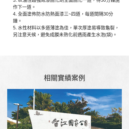
3. 以油性超強底漆固化劑全面固化一道，待30分鐘施
作下一道。
4. 全面塗佈防水防熱面漆三~四道，每道間隔30分
鐘。
5. 水性材料以多道薄塗為佳，單次厚塗易導致龜裂，
另注意天候，避免成膜未熟化前遇雨產生水泡(袋)。
相關實績案例