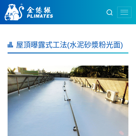
屋頂曝露式工法(水泥砂漿粉光面)