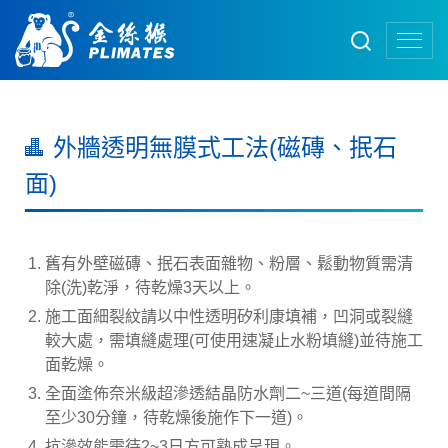
外牆透明無膜式工法(磁磚、抿石
面)
舊有外壁磁磚、抿石表面雜物、粉層、鬆動物質需清
除(洗)乾淨，待乾燥3天以上。
施工面細裂紋請以中性透明矽利康填補，凹洞或裂縫
較大處，需填縫處理(可使用速凝止水粉填縫)並待施工
面乾燥。
全面塗佈奈米級超滲透結晶防水劑二~三道(每道間隔
至少30分鐘，待乾燥後施作下一道)。
抗滲效能需待2~3日方可熟成呈現。