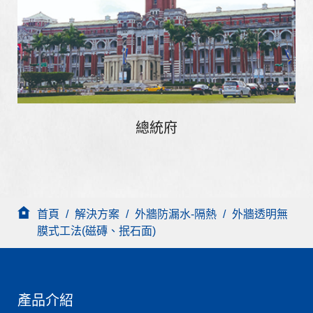
總統府
首頁
/
解決方案
/
外牆防漏水-隔熱
/
外牆透明無
膜式工法(磁磚、抿石面)
產品介紹