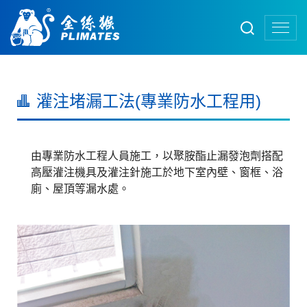
灌注堵漏工法(專業防水工程用)
由專業防水工程人員施工，以聚胺酯止漏發泡劑搭配
高壓灌注機具及灌注針施工於地下室內壁、窗框、浴
廁、屋頂等漏水處。