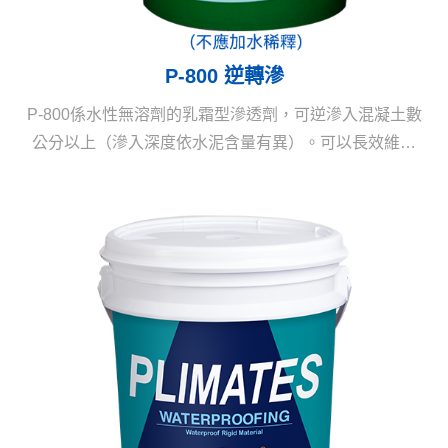
P-800 逆轉滲
P-800係水性無溶劑的乳霜型滲透劑，可逆滲入混凝土數
公分以上（滲入深度依水泥含量有異）。可以長效維護
外觀及預防壁癌產生，而不影響建物的物理性能（如透
氣性），並可防止建物藻類、苔蘚等微生物的滋生污
染。