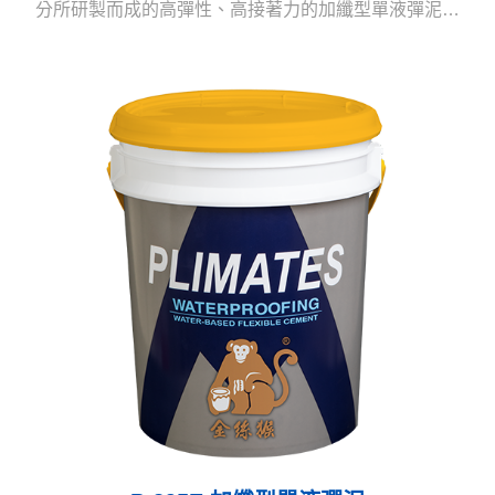
分所研製而成的高彈性、高接著力的加纖型單液彈泥，
膜性強韌具有優越的底層追蹤性。