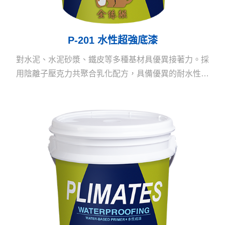
P-201 水性超強底漆
對水泥、水泥砂漿、鐵皮等多種基材具優異接著力。採
用陰離子壓克力共聚合乳化配方，具備優異的耐水性與
耐鹼性，能封閉毛細孔、固化起粉起砂基材，有效提升
後續塗層附著力。