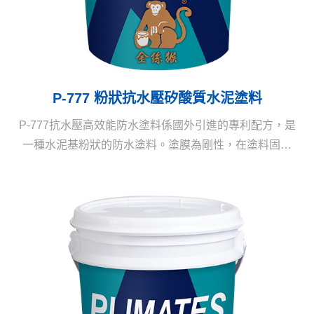
P-777 粉狀抗水壓矽酸質水泥塗料
P-777抗水壓高效能防水塗料係國外引進的專利配方，是
一種水泥基粉狀的防水塗料。塗膜為剛性，在塗料固化
前，對混凝土或水泥砂漿等多孔材料具有一定的滲透
性，能在毛細孔內硬化，達到堵塞水分路徑的作用。