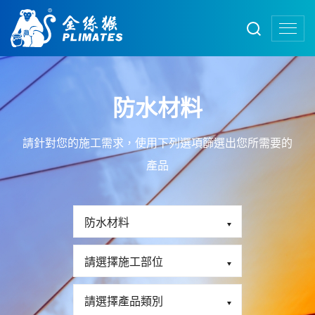
防水材料
請針對您的施工需求，使用下列選項篩選出您所需要的
產品