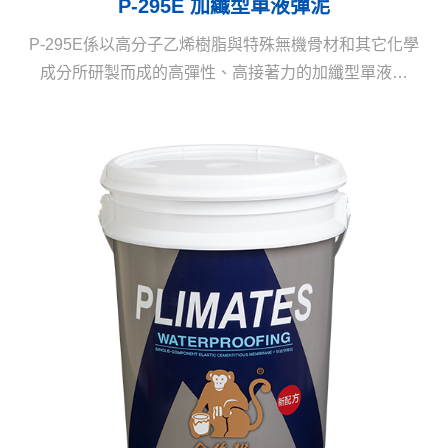
P-295E 加纖型單液彈泥
P-295E係以高分子乙烯樹脂與特殊無機骨材和其它化學
成分所研製而成的高彈性、高接著力的加纖型單液彈
泥，膜性強韌具有優越的底層追蹤性。