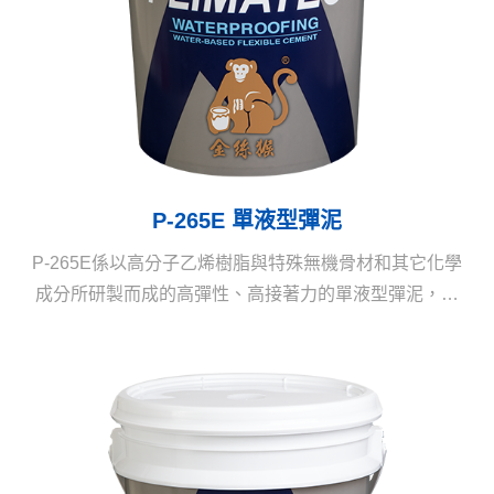
P-265E 單液型彈泥
P-265E係以高分子乙烯樹脂與特殊無機骨材和其它化學
成分所研製而成的高彈性、高接著力的單液型彈泥，膜
性強韌具有優越的底層追蹤性。