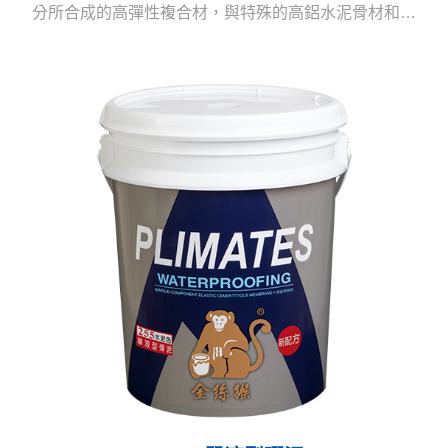
分所合成的高彈性複合材，與特殊的高鋁水泥骨材和其
他化學成分，可調成柔軟富彈性，高接著力的彈性水泥
防水材。