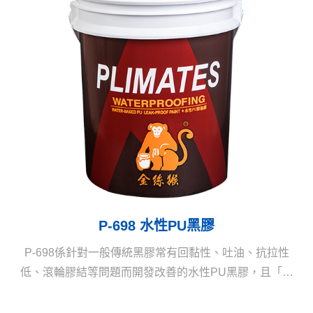
P-698 水性PU黑膠
P-698係針對一般傳統黑膠常有回黏性、吐油、抗拉性
低、滾輪膠結等問題而開發改善的水性PU黑膠，且「加
纖型」可增加抗拉性，無加纖維型亦可使用噴塗施作。