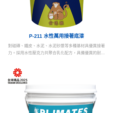
P-211 水性萬用接著底漆
對磁磚、鐵皮、水泥、水泥砂漿等多種基材具優異接著
力。採用水性壓克力共聚合乳化配方，具備優異的耐水
性與耐鹼性，能封閉毛細孔、固化起粉起砂基材，有效
提升後續塗層附著力。