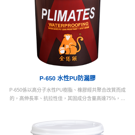
P-650 水性PU防漏膠
P-650係以高分子水性PU樹脂、橡膠經共聚合改質而成
的，高伸長率、抗拉性佳，其固成分含量高達75%，可
改善一般水性防水材固成分較低的困擾，因不含瀝青成
分，故使用毛刷或滾輪施工較不易產生膠結。