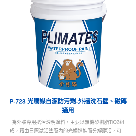
P-723 光觸媒自潔防污劑-外牆洗石壁、磁磚
適用
為外牆專用抗污透明塗料，主要以無機矽樹脂TiO2組
成，藉由日照激活塗層內的光觸媒進而分解髒污，可使