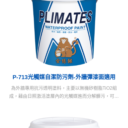
P-713光觸媒自潔防污劑-外牆彈漆面適用
為外牆專用抗污透明塗料，主要以無機矽樹脂TiO2組
成，藉由日照激活塗層內的光觸媒進而分解髒污，可使
被塗物具抗污、自潔、防護三效，讓建築物外觀長保如
新，減少維護成本。