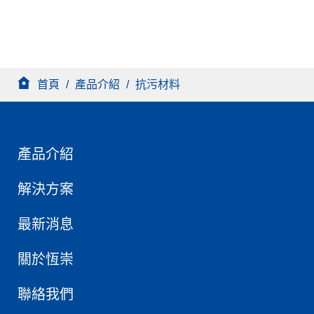
被塗物具抗污、自潔、防護三效，讓建築物外觀長保如
新，減少維護成本。
首頁
/
產品介紹
/
抗污材料
產品介紹
解決方案
最新消息
關於恆崇
聯絡我們