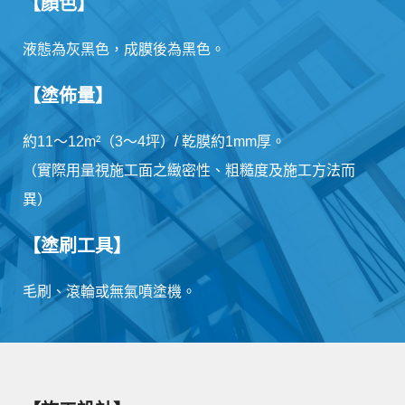
【顏色】
液態為灰黑色，成膜後為黑色。
【塗佈量】
約11～12m²（3～4坪）/ 乾膜約1mm厚。
（實際用量視施工面之緻密性、粗糙度及施工方法而
異）
【塗刷工具】
毛刷、滾輪或無氣噴塗機。