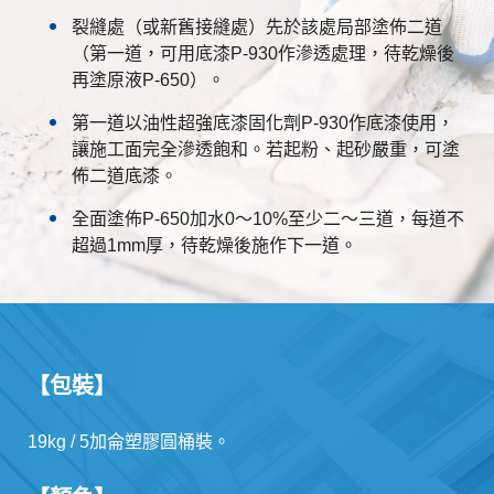
裂縫處（或新舊接縫處）先於該處局部塗佈二道
（第一道，可用底漆P-930作滲透處理，待乾燥後
再塗原液P-650）。
第一道以油性超強底漆固化劑P-930作底漆使用，
讓施工面完全滲透飽和。若起粉、起砂嚴重，可塗
佈二道底漆。
全面塗佈P-650加水0～10%至少二～三道，每道不
超過1mm厚，待乾燥後施作下一道。
【包裝】
19kg / 5加侖塑膠圓桶裝。