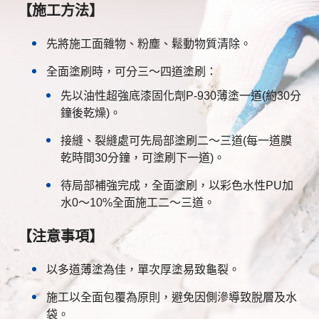
【施工方法】
先將施工面雜物、粉塵、鬆動物質清除。
全面塗刷時，可分三～四道塗刷：
先以油性超強底漆固化劑P-930薄塗一道(約30分
鐘後乾燥)。
接縫、裂縫處可先局部塗刷二～三道(每一道膜
乾時間30分鐘，可塗刷下一道)。
待局部補強完成，全面塗刷，以彩色水性PU加
水0～10%全面施工二～三道。
【注意事項】
以多道薄塗為佳，單次厚塗易致龜裂。
施工以全面包覆為原則，避免因側滲導致脫層及水
袋。