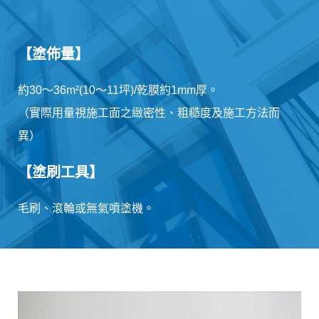
【塗佈量】
約30～36m²(10～11坪)/乾膜約1mm厚。
（實際用量視施工面之緻密性、粗糙度及施工方法而
異）
【塗刷工具】
毛刷、滾輪或無氣噴塗機。