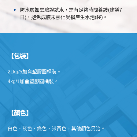
防水層如需驗證試水，需有足夠時間養護(建議7
日)，避免成膜未熟化受損產生水泡(袋)。
【包裝】
21kg/5加侖塑膠圓桶裝。
4kg/1加侖塑膠圓桶裝。
【顏色】
白色、灰色、綠色、米黃色，其他顏色另洽。