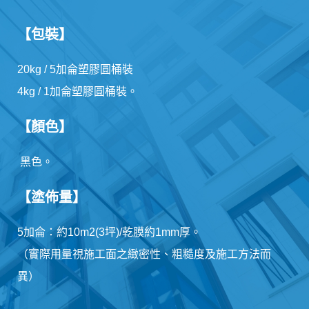
【包裝】
20kg / 5加侖塑膠圓桶裝
4kg / 1加侖塑膠圓桶裝。
【顏色】
黑色。
【塗佈量】
5加侖：約10m2(3坪)/乾膜約1mm厚。
（實際用量視施工面之緻密性、粗糙度及施工方法而
異）