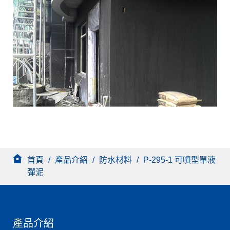
首頁
/
產品介紹
/
防水材料
/
P-295-1 可噴型單液
彈泥
產品介紹