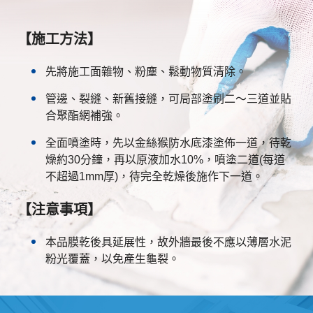
【施工方法】
先將施工面雜物、粉塵、鬆動物質清除。
管邊、裂縫、新舊接縫，可局部塗刷二～三道並貼
合聚酯網補強。
全面噴塗時，先以金絲猴防水底漆塗佈一道，待乾
燥約30分鐘，再以原液加水10%，噴塗二道(每道
不超過1mm厚)，待完全乾燥後施作下一道。
【注意事項】
本品膜乾後具延展性，故外牆最後不應以薄層水泥
粉光覆蓋，以免產生龜裂。