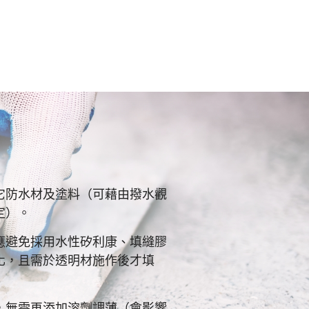
它防水材及塗料（可藉由撥水觀
定）。
應避免採用水性矽利康、填縫膠
化，且需於透明材施作後才填
，無需再添加溶劑調薄（會影響