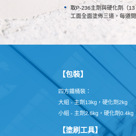
取P-236主劑與硬化劑（
工面全面塗佈三道，每道間隔
【包裝】
四方鐵桶裝：
大組 - 主劑13kg，硬化劑2kg
小組 - 主劑2.6kg，硬化劑0.4kg
【塗刷工具】