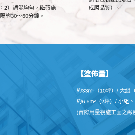
13：2）調混均勻，磁磚施
成膜品質）。
約30～60分鐘。
【塗佈量】
約33m²（10坪）/ 大
約6.6m²（2坪）/ 小組。
(實際用量視施工面之緻