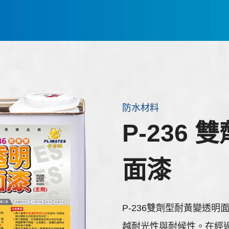
防水材料
P-236
面漆
P-236雙劑型耐黃變透
越耐光性與耐候性。在經