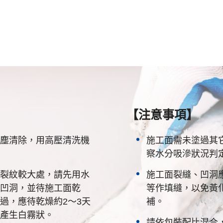
【注意事項】
塵清除，用高壓清洗機
施工面需未塗過其
察水分吸滲狀況判
裂紋較大處，請先用水
施工面裂縫、凹洞
凹洞，並待施工面乾
等作填縫，以免黃
過，應待乾燥約2～3天
補。
產生白霧狀。
請依包裝配比混合