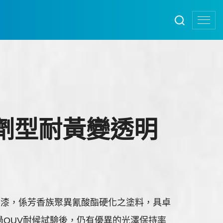
 雙劑型耐黃變透明
明面漆，係芳香族聚異氰酸酯硬化之塗料，具卓
過QUV耐候試驗後，仍有優異的光澤保持率