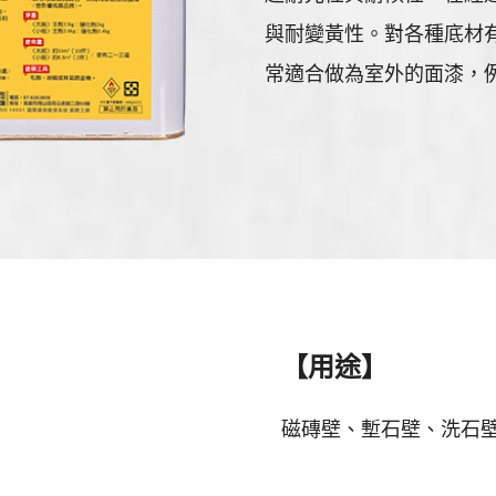
與耐變黃性。對各種底材
常適合做為室外的面漆，
【用途】
磁磚壁、塹石壁、洗石