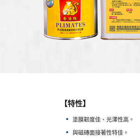
【特性】
塗膜韌度佳、光澤性高。
與磁磚面接著性特佳。