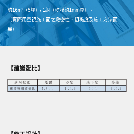
約16m²（5坪）/ 1組（乾膜約1mm厚）。
（實際用量視施工面之緻密性、粗糙度及施工方法而
異）
【建議配比】