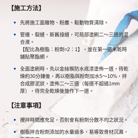
【施工方法】
先將施工面雜物、粉塵、鬆動物質清除。
管邊、裂縫、新舊接縫，可局部塗刷二～三道的混
合液。
【配比為樹脂：粉劑=2：1】，並在第一道未乾時
鋪貼聚酯網。
全面塗刷時，先以金絲猴防水底漆塗佈一道，待乾
燥約30分鐘後，再以樹脂與粉劑加水5～10%，拌
合成膠泥狀，塗佈二～三道（每道不超過1mm
厚），待完全乾燥後施作下一道。
【注意事項】
攪拌時間應充足，否則會有粉劑分散不均之狀況。
樹脂拌合粉劑添加的水量過多，易導致骨材沉澱，