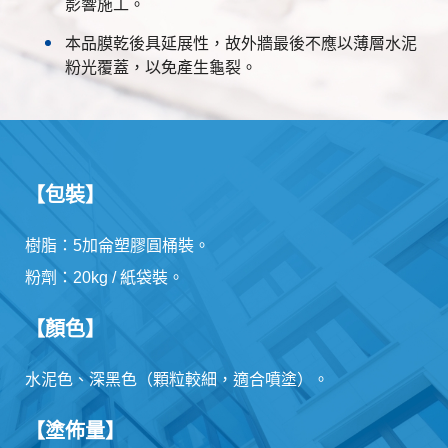
影響施工。
本品膜乾後具延展性，故外牆最後不應以薄層水泥
粉光覆蓋，以免產生龜裂。
【包裝】
樹脂：5加侖塑膠圓桶裝。
粉劑：20kg / 紙袋裝。
【顏色】
水泥色、深黑色（顆粒較細，適合噴塗）。
【塗佈量】