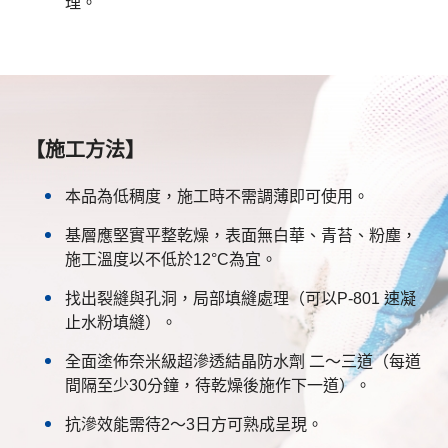
理。
【施工方法】
本品為低稠度，施工時不需調薄即可使用。
基層應堅實平整乾燥，表面無白華、青苔、粉塵，
施工溫度以不低於12°C為宜。
找出裂縫與孔洞，局部填縫處理（可以P-801 速凝
止水粉填縫）。
全面塗佈奈米級超滲透結晶防水劑 二～三道（每道
間隔至少30分鐘，待乾燥後施作下一道）。
抗滲效能需待2～3日方可熟成呈現。