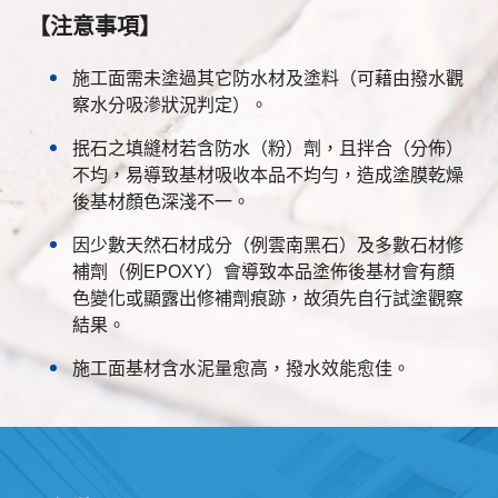
【注意事項】
施工面需未塗過其它防水材及塗料（可藉由撥水觀
察水分吸滲狀況判定）。
抿石之填縫材若含防水（粉）劑，且拌合（分佈）
不均，易導致基材吸收本品不均勻，造成塗膜乾燥
後基材顏色深淺不一。
因少數天然石材成分（例雲南黑石）及多數石材修
補劑（例EPOXY）會導致本品塗佈後基材會有顏
色變化或顯露出修補劑痕跡，故須先自行試塗觀察
結果。
施工面基材含水泥量愈高，撥水效能愈佳。