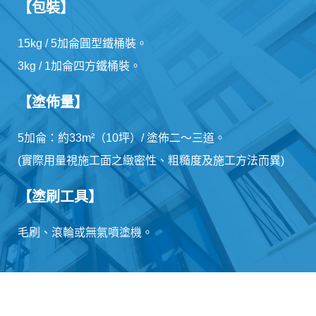
【包裝】
15kg / 5加侖圓型鐵桶裝。
3kg / 1加侖四方鐵桶裝。
【塗佈量】
5加侖：約33m²（10坪）/ 塗佈二～三道。
(實際用量視施工面之緻密性、粗糙度及施工方法而異)
【塗刷工具】
毛刷、滾輪或無氣噴塗機。