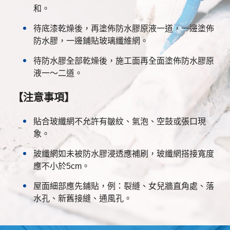
和。
待底漆乾燥後，再塗佈防水膠原液一道，一邊塗佈
防水膠，一邊鋪貼玻璃纖維網。
待防水膠全部乾燥後，施工面再全面塗佈防水膠原
液一～二道。
【注意事項】
貼合玻纖網不允許有皺紋、氣泡、空鼓或張口現
象。
玻纖網如未被防水膠浸透應補刷，玻纖網搭接寬度
應不小於5cm。
屋面細部應先鋪貼，例：裂縫、女兒牆直角處、落
水孔、新舊接縫、通風孔。