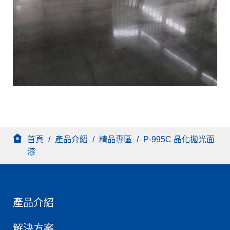
首頁
/
產品介紹
/
精品專區
/
P-995C 晶化拋光面
漆
產品介紹
解決方案