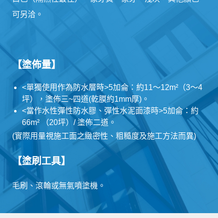
可另洽。
【塗佈量】
<單獨使用作為防水層時>5加侖：約11～12m²（3～4
坪），塗佈三~四道(乾膜約1mm厚)。
<當作水性彈性防水膠、彈性水泥面漆時>5加侖：約
66m² （20坪）/ 塗佈二道。
(實際用量視施工面之緻密性、粗糙度及施工方法而異)
【塗刷工具】
毛刷、滾輪或無氣噴塗機。