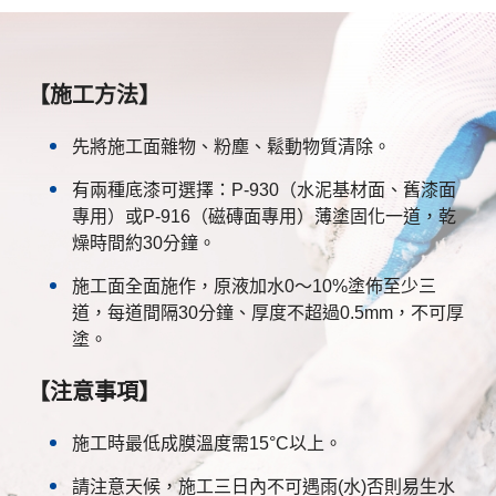
【施工方法】
先將施工面雜物、粉塵、鬆動物質清除。
有兩種底漆可選擇：P-930（水泥基材面、舊漆面
專用）或P-916（磁磚面專用）薄塗固化一道，乾
燥時間約30分鐘。
施工面全面施作，原液加水0～10%塗佈至少三
道，每道間隔30分鐘、厚度不超過0.5mm，不可厚
塗。
【注意事項】
施工時最低成膜溫度需15°C以上。
請注意天候，施工三日內不可遇雨(水)否則易生水