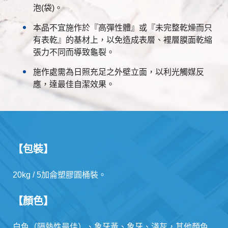
泡(袋)。
本品不宜施作於『高彈性體』或『未完整乾燥而只
有表乾』的基材上，以免造成表層、裡層膜面乾縮
張力不同而導致龜裂。
施作處需為日照充足之外壁立面，以利光觸媒反
應，達最佳自潔效果。
【包裝】
20kg / 5加侖塑膠圓桶裝。
【顏色】
白色（隔熱性最佳）、象牙黃、象牙、淺灰，其他顏色