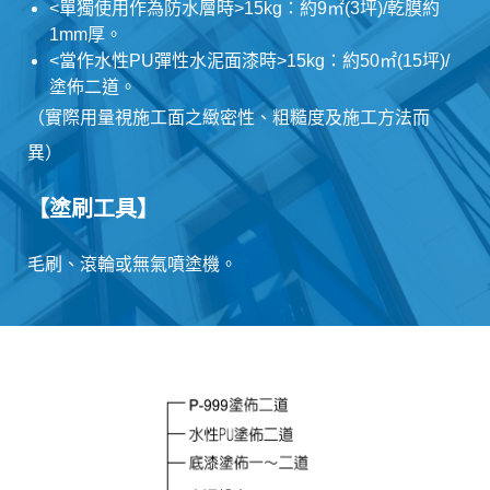
<單獨使用作為防水層時>15kg：約9㎡(3坪)/乾膜約
1mm厚。
<當作水性PU彈性水泥面漆時>15kg：約50㎡(15坪)/
塗佈二道。
（實際用量視施工面之緻密性、粗糙度及施工方法而
異）
【塗刷工具】
毛刷、滾輪或無氣噴塗機。