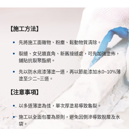
【施工方法】
先將施工面雜物、粉塵、鬆動物質清除。
裂縫、女兒牆直角、新舊接縫處，可先加強塗佈，
鋪貼抗裂聚酯網。
先以防水底漆薄塗一道，再以節能漆加水0~10%薄
塗至少二~三道。
【注意事項】
以多道薄塗為佳，單次厚塗易導致龜裂。
施工以全面包覆為原則，避免因側滲導致脫層及水
袋。