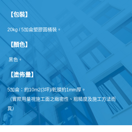
【包裝】
20kg / 5加侖塑膠圓桶裝。
【顏色】
黑色。
【塗佈量】
5加侖：約10m2(3坪)/乾膜約1mm厚。
（實際用量視施工面之緻密性、粗糙度及施工方法而
異）