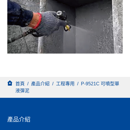
首頁
/
產品介紹
/
工程專用
/
P-9521C 可噴型單
液彈泥
產品介紹