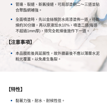
管邊、裂縫、新舊接縫，可局部塗刷二～三道並貼
合聚酯網補強。
全面噴塗時，先以金絲猴防水底漆塗佈一道，待乾
燥約30分鐘，再以原液加水10%，噴塗二道(每道
不超過1mm厚)，待完全乾燥後施作下一道。
【注意事項】
本品膜乾後具延展性，故外牆最後不應以薄層水泥
粉光覆蓋，以免產生龜裂。
【特性】
黏著力強，耐水、耐候性佳。