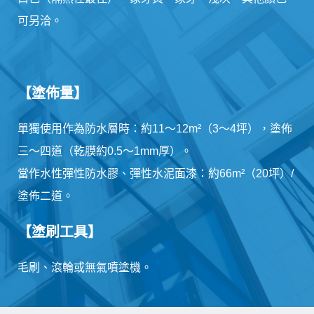
可另洽。
【塗佈量】
單獨使用作為防水層時：約11～12m²（3～4坪），塗佈
三～四道（乾膜約0.5～1mm厚）。
當作水性彈性防水膠、彈性水泥面漆：約66m²（20坪）/
塗佈二道。
【塗刷工具】
毛刷、滾輪或無氣噴塗機。