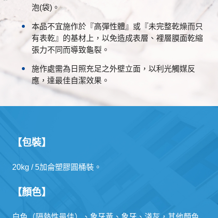
泡(袋)。
本品不宜施作於『高彈性體』或『未完整乾燥而只
有表乾』的基材上，以免造成表層、裡層膜面乾縮
張力不同而導致龜裂。
施作處需為日照充足之外壁立面，以利光觸媒反
應，達最佳自潔效果。
【包裝】
20kg / 5加侖塑膠圓桶裝。
【顏色】
白色（隔熱性最佳）、象牙黃、象牙、淺灰，其他顏色