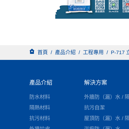
首頁
/
產品介紹
/
工程專用
/
P-717
產品介紹
解決方案
防水材料
外牆防（漏）水 / 
隔熱材料
抗污自潔
抗污材料
屋頂防（漏）水 / 
外牆拉皮
浴廁防（漏）水