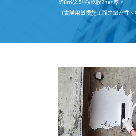
約8㎡(2.5坪)/乾膜2mm厚。
（實際用量視施工面之緻密性、