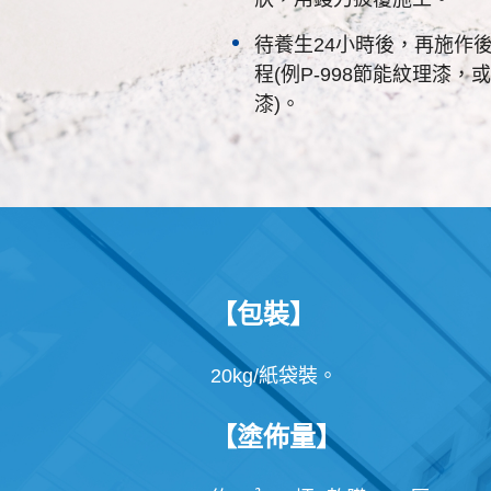
待養生24小時後，再施作
程(例P-998節能紋理漆
漆)。
【包裝】
20kg/紙袋裝。
【塗佈量】