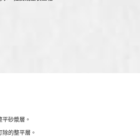
整平砂漿層。
打除的整平層。