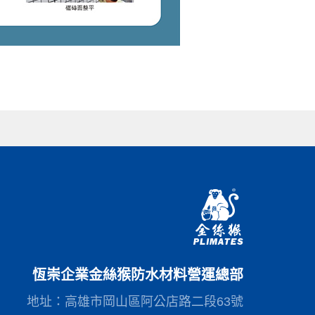
恆崇企業金絲猴防水材料營運總部
地址：高雄市岡山區阿公店路二段63號