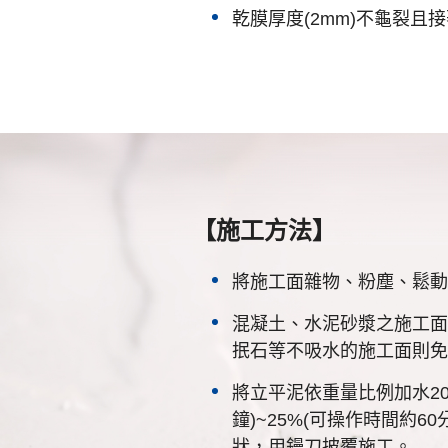
乾膜厚度(2mm)不龜裂且
【施工方法】
將施工面雜物、粉塵、鬆動
混凝土、水泥砂漿之施工面
抿石等不吸水的施工面則免
將立平泥依重量比例加水20
鐘)~25%(可操作時間約6
狀，用鏝刀披覆施工。