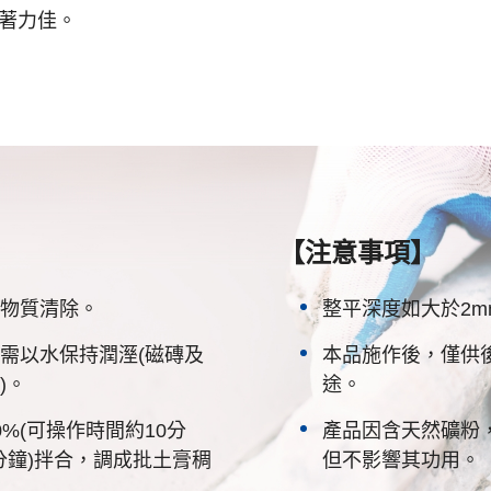
接著力佳。
【注意事項】
物質清除。
整平深度如大於2
需以水保持潤溼(磁磚及
本品施作後，僅供後
)。
途。
%(可操作時間約10分
產品因含天然礦粉
0分鐘)拌合，調成批土膏稠
但不影響其功用。