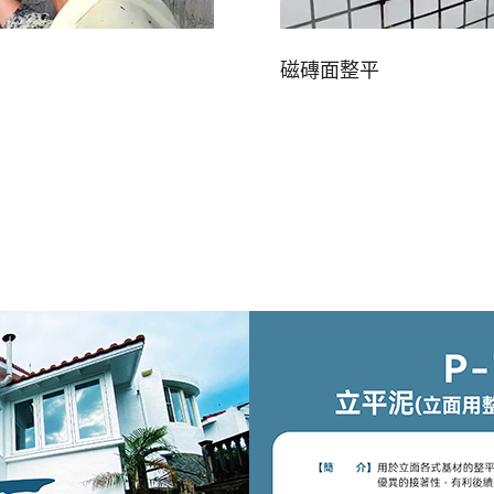
磁磚面整平