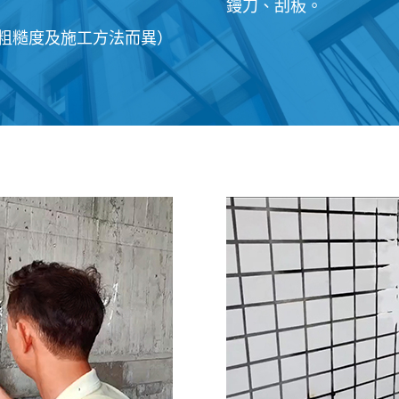
鏝刀、刮板。
粗糙度及施工方法而異）