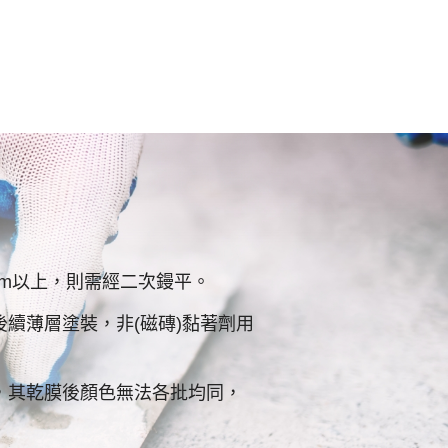
mm以上，則需經二次鏝平。
續薄層塗裝，非(磁磚)黏著劑用
，其乾膜後顏色無法各批均同，