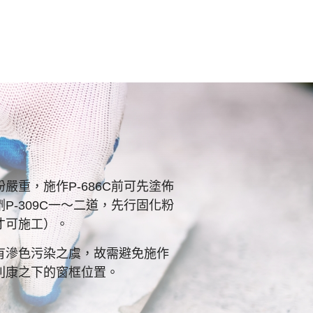
嚴重，施作P-686C前可先塗佈
P-309C一～二道，先行固化粉
才可施工）。
有滲色污染之虞，故需避免施作
利康之下的窗框位置。