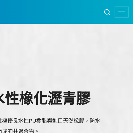
C 水性橡化瀝青膠
性極優良水性PU樹脂與進口天然橡膠，防水
而成的共聚合物。