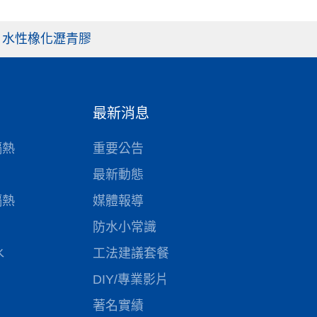
6C 水性橡化瀝青膠
最新消息
隔熱
重要公告
最新動態
隔熱
媒體報導
防水小常識
水
工法建議套餐
DIY/專業影片
著名實績