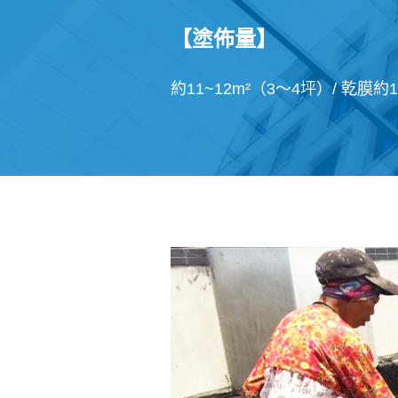
【塗佈量】
約11~12m²（3～4坪）/ 乾膜約