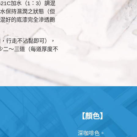
21C加水（1：3）調混
水保持濕潤之狀態（但
混好的底漆完全滲透飽
鐘，行走不沾黏即可），
至少二～三道（每道厚度不
【顏色】
深咖啡色。