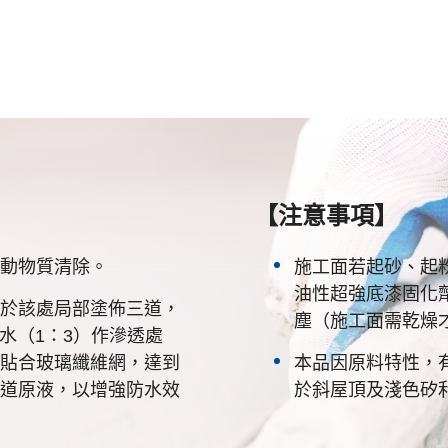
【注意事項】
動物質清除。
施工面若起砂、起粉
油性超強底漆固化劑
於該處局部塗佈三道，
塵（施工面需乾燥
加水（1：3）作滲透處
貼合玻璃纖維網，達到
本品因原料特性，
道原液，以增強防水效
於斜屋頂及淺色矽