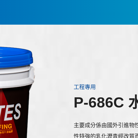
工程專用
P-686
主要成分係由國外引進物
性特強的乳化瀝青經改質