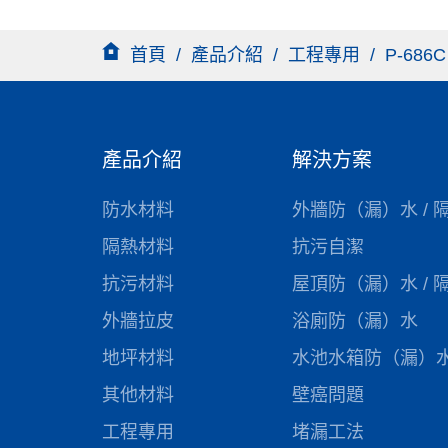
首頁
/
產品介紹
/
工程專用
/
P-68
產品介紹
解決方案
防水材料
外牆防（漏）水 / 
隔熱材料
抗污自潔
抗污材料
屋頂防（漏）水 / 
外牆拉皮
浴廁防（漏）水
地坪材料
水池水箱防（漏）
其他材料
壁癌問題
工程專用
堵漏工法