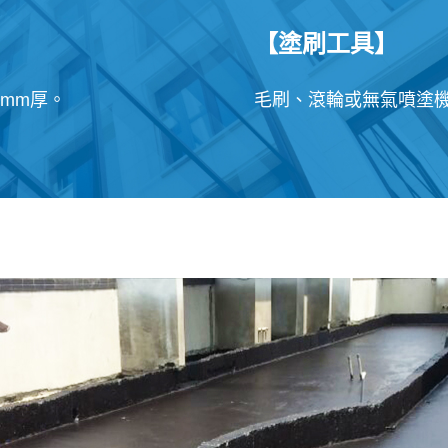
【塗刷工具】
1mm厚。
毛刷、滾輪或無氣噴塗