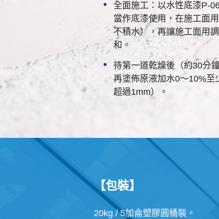
全面施工：以水性底漆P-06
當作底漆使用，在施工面用
不積水），再讓施工面用調
和。
待第一道乾燥後（約30分
再塗佈原液加水0～10%
超過1mm）。
【包裝】
20kg / 5加侖塑膠圓桶裝。