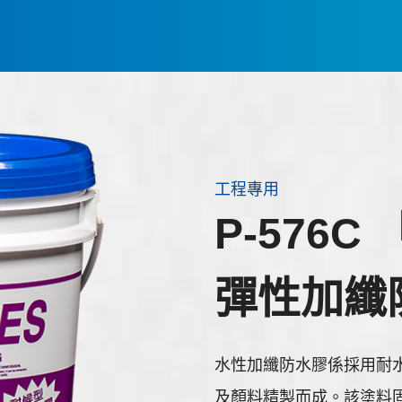
工程專用
P-576
彈性加纖
水性加纖防水膠係採用耐
及顏料精製而成。該塗料