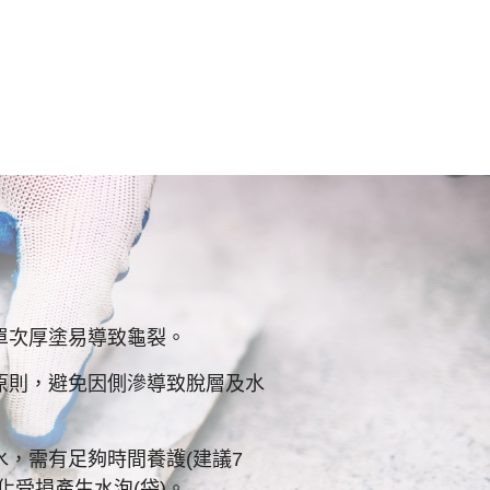
單次厚塗易導致龜裂。
原則，避免因側滲導致脫層及水
，需有足夠時間養護(建議7
化受損產生水泡(袋)。