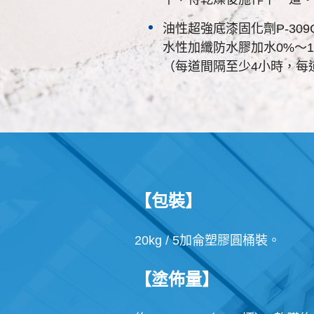
油性超強底漆固化劑P-30
水性加纖防水膠加水0%～
（每道間隔至少4小時，每
【包裝】
20kg / 5加侖塑膠圓桶裝。
【塗佈量】