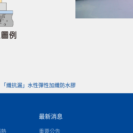
6C 「纖抗漏」水性彈性加纖防水膠
最新消息
隔熱
重要公告