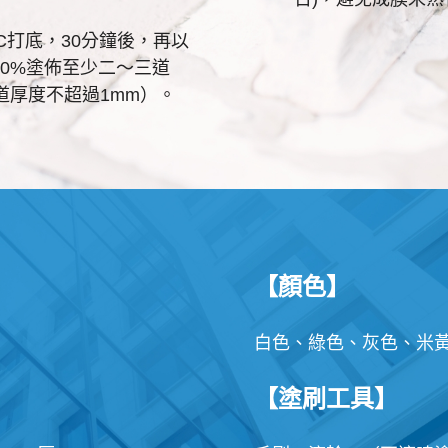
9C打底，30分鐘後，再以
10%塗佈至少二～三道
道厚度不超過1mm）。
【顏色】
白色、綠色、灰色、米
【塗刷工具】