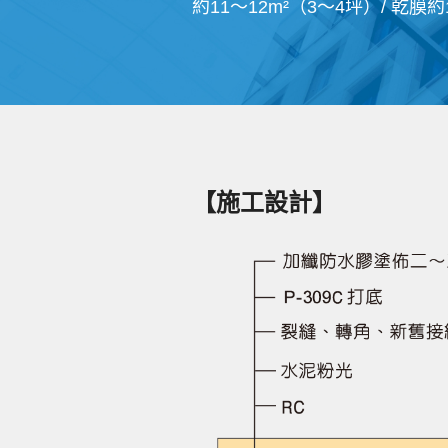
約11～12m²（3～4坪）/ 乾膜
【施工設計】