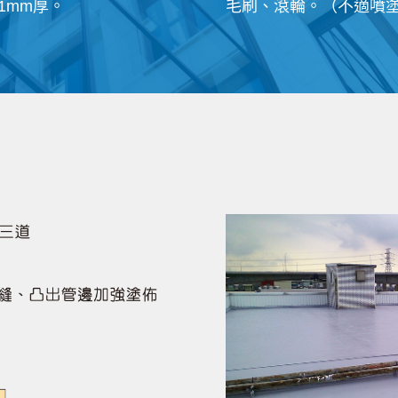
約1mm厚。
毛刷、滾輪。（不適噴