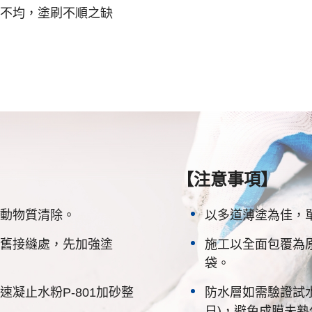
不均，塗刷不順之缺
【注意事項】
動物質清除。
以多道薄塗為佳，
舊接縫處，先加強塗
施工以全面包覆為
袋。
凝止水粉P-801加砂整
防水層如需驗證試水
日)，避免成膜未熟