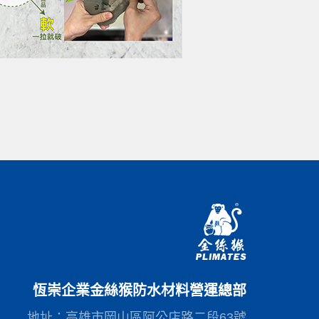
恆崇企業金絲猴防水材料營運總部
地址：高雄市岡山區阿公店路二段63號