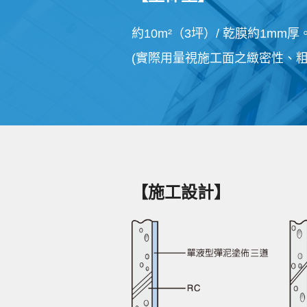
約10m²（3坪）/ 乾膜約1mm厚
(實際用量視施工面之緻密性、粗
【施工設計】