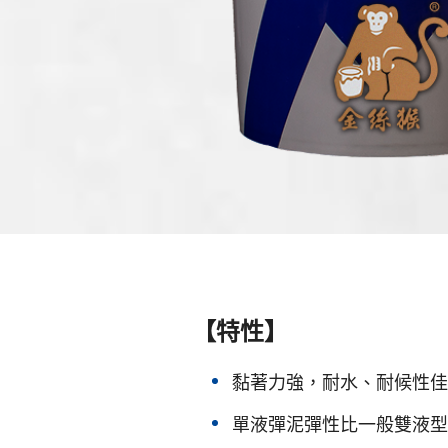
【特性】
黏著力強，耐水、耐候性佳
單液彈泥彈性比一般雙液型