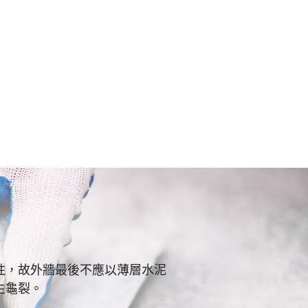
性，故外牆最後不應以薄層水泥
生龜裂。