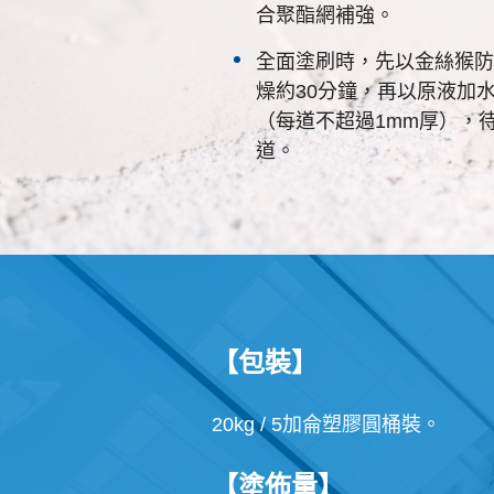
合聚酯網補強。
全面塗刷時，先以金絲猴防
燥約30分鐘，再以原液加水
（每道不超過1mm厚），
道。
【包裝】
20kg / 5加侖塑膠圓桶裝。
【塗佈量】