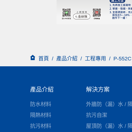
首頁
/
產品介紹
/
工程專用
/
P-55
產品介紹
解決方案
防水材料
外牆防（漏）水 / 
隔熱材料
抗污自潔
抗污材料
屋頂防（漏）水 / 