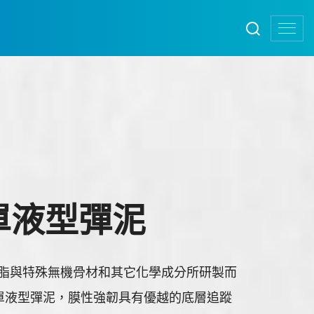
 單液型彈泥
烯樹脂與特殊無機骨材和其它化學成分所研製而
單液型彈泥，膜性強韌具有優越的底層追蹤