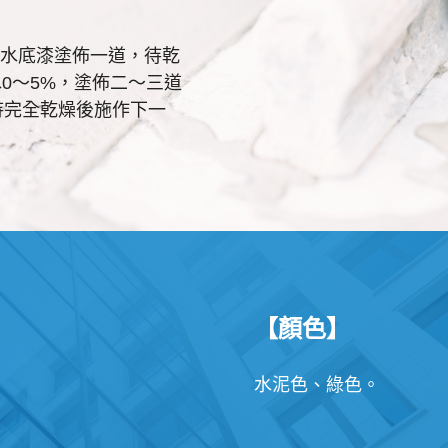
水底漆塗佈一道，待乾
0～5%，塗佈二～三道
待完全乾燥後施作下一
【顏色】
水泥色、綠色。