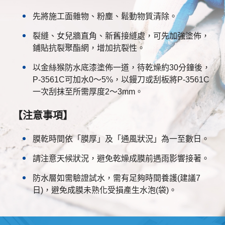
先將施工面雜物、粉塵、鬆動物質清除。
裂縫、女兒牆直角、新舊接縫處，可先加強塗佈，
鋪貼抗裂聚酯網，增加抗裂性。
以金絲猴防水底漆塗佈一道，待乾燥約30分鐘後，
P-3561C可加水0～5%，以鏝刀或刮板將P-3561C
一次刮抹至所需厚度2～3mm。
【注意事項】
膜乾時間依「膜厚」及「通風狀況」為一至數日。
請注意天候狀況，避免乾燥成膜前遇雨影響接著。
防水層如需驗證試水，需有足夠時間養護(建議7
日)，避免成膜未熟化受損產生水泡(袋)。