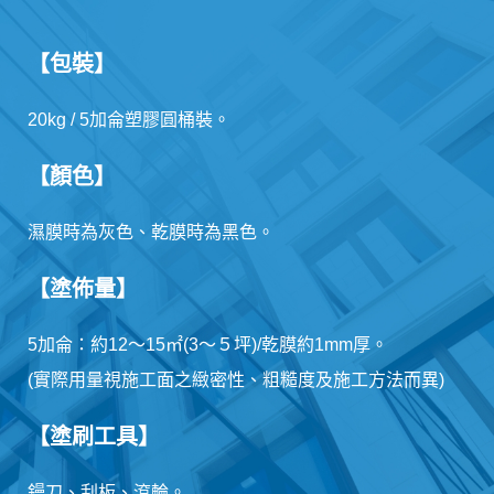
【包裝】
20kg / 5加侖塑膠圓桶裝。
【顏色】
濕膜時為灰色、乾膜時為黑色。
【塗佈量】
5加侖：約12～15㎡(3～５坪)/乾膜約1mm厚。
(實際用量視施工面之緻密性、粗糙度及施工方法而異)
【塗刷工具】
鏝刀、刮板、滾輪。