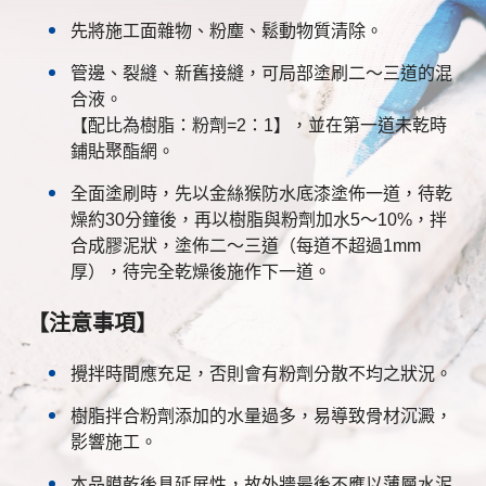
先將施工面雜物、粉塵、鬆動物質清除。
管邊、裂縫、新舊接縫，可局部塗刷二～三道的混
合液。
【配比為樹脂：粉劑=2：1】，並在第一道未乾時
鋪貼聚酯網。
全面塗刷時，先以金絲猴防水底漆塗佈一道，待乾
燥約30分鐘後，再以樹脂與粉劑加水5～10%，拌
合成膠泥狀，塗佈二～三道（每道不超過1mm
厚），待完全乾燥後施作下一道。
【注意事項】
攪拌時間應充足，否則會有粉劑分散不均之狀況。
樹脂拌合粉劑添加的水量過多，易導致骨材沉澱，
影響施工。
本品膜乾後具延展性，故外牆最後不應以薄層水泥