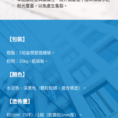
粉光覆蓋，以免產生龜裂。
【包裝】
樹脂：5加侖塑膠圓桶裝。
粉劑：20kg / 紙袋裝。
【顏色】
水泥色、深黑色（顆粒較細，適合噴塗）。
【塗佈量】
約16m²（5坪）/ 1組（乾膜約1mm厚）。