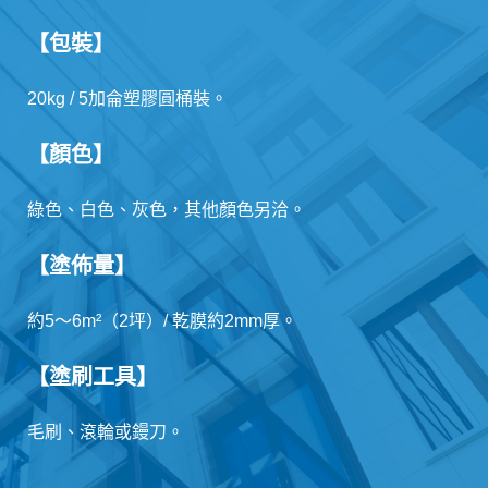
【包裝】
20kg / 5加侖塑膠圓桶裝。
【顏色】
綠色、白色、灰色，其他顏色另洽。
【塗佈量】
約5～6m²（2坪）/ 乾膜約2mm厚。
【塗刷工具】
毛刷、滾輪或鏝刀。