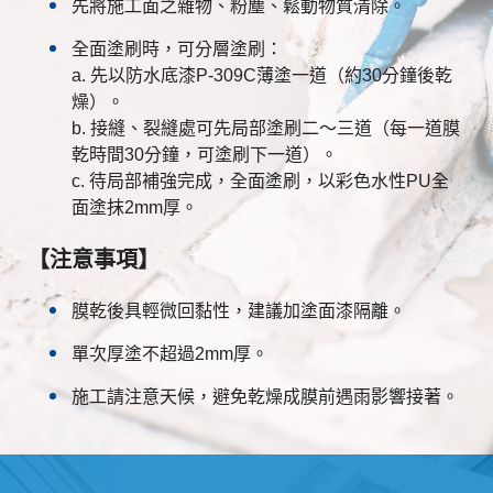
先將施工面之雜物、粉塵、鬆動物質清除。
全面塗刷時，可分層塗刷：
a. 先以防水底漆P-309C薄塗一道（約30分鐘後乾
燥）。
b. 接縫、裂縫處可先局部塗刷二～三道（每一道膜
乾時間30分鐘，可塗刷下一道）。
c. 待局部補強完成，全面塗刷，以彩色水性PU全
面塗抹2mm厚。
【注意事項】
膜乾後具輕微回黏性，建議加塗面漆隔離。
單次厚塗不超過2mm厚。
施工請注意天候，避免乾燥成膜前遇雨影響接著。