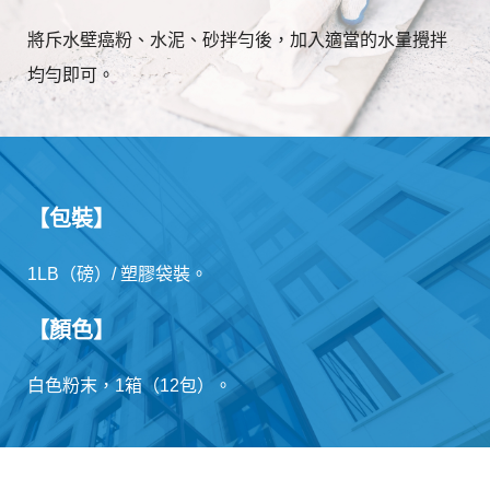
將斥水壁癌粉、水泥、砂拌勻後，加入適當的水量攪拌
均勻即可。
【包裝】
1LB（磅）/ 塑膠袋裝。
【顏色】
白色粉末，1箱（12包）。