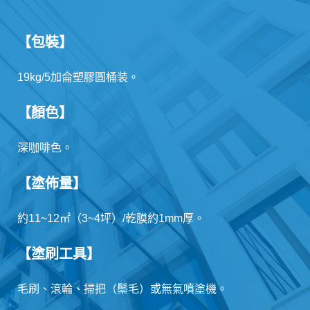
【包裝】
19kg/5加侖塑膠圓桶装。
【顏色】
深咖啡色。
【塗佈量】
約11~12㎡（3~4坪）/乾膜約1mm厚。
【塗刷工具】
毛刷、滾輪、掃把（鬃毛）或無氣噴塗機。