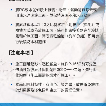
將RC或水泥砂漿上雜物、粉塵、鬆動物質除去或
用清水沖洗施工面，並保持濕潤不積水狀態。
將底漆與水以1：3之比例稀釋，用掃把（鬃毛）或
噴塗方式塗佈於施工面，儘可能讓接著劑完全滲透
飽和於施工面，待底漆乾燥後（約30分鐘）即可進
行後續防水材施作。
【注意事項 】
施工面若起砂、起粉嚴重，施作P-166C前可先塗
佈油性超強底漆固化劑P-309C一～二道，先行固
化粉塵（施工面需乾燥才可施工）。
本品因原料特性，有滲色污染之虞，故需避免施作
於斜屋頂及淺色矽利康之下的窗框位置。