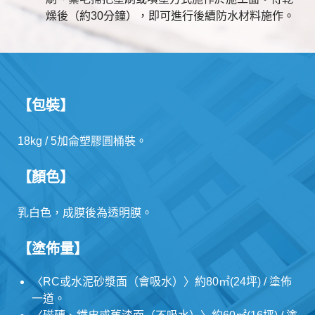
燥後（約30分鐘），即可進行後續防水材料施作。
【包裝】
18kg / 5加侖塑膠圓桶裝。
【顏色】
乳白色，成膜後為透明膜。
【塗佈量】
〈RC或水泥砂漿面（會吸水）〉約80㎡(24坪) / 塗佈
一道。