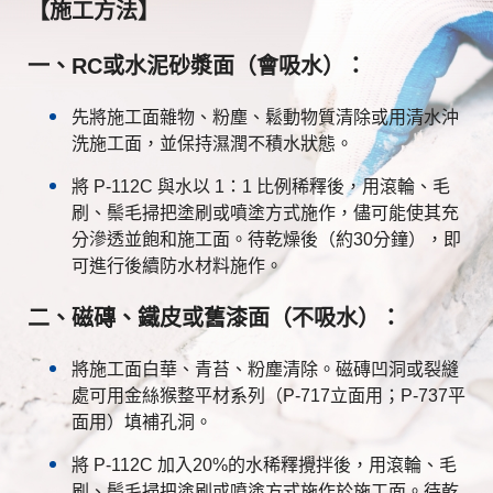
【施工方法】
一、RC或水泥砂漿面（會吸水）：
先將施工面雜物、粉塵、鬆動物質清除或用清水沖
洗施工面，並保持濕潤不積水狀態。
將 P-112C 與水以 1：1 比例稀釋後，用滾輪、毛
刷、鬃毛掃把塗刷或噴塗方式施作，儘可能使其充
分滲透並飽和施工面。待乾燥後（約30分鐘），即
可進行後續防水材料施作。
二、磁磚、鐵皮或舊漆面（不吸水）：
將施工面白華、青苔、粉塵清除。磁磚凹洞或裂縫
處可用金絲猴整平材系列（P-717立面用；P-737平
面用）填補孔洞。
將 P-112C 加入20%的水稀釋攪拌後，用滾輪、毛
刷、鬃毛掃把塗刷或噴塗方式施作於施工面。待乾