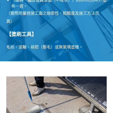
〈磁磚、鐵皮或舊漆面（不吸水）〉約60㎡(16坪) / 塗
佈一道。
（實際用量視施工面之緻密性、粗糙度及施工方法而
異）
【塗刷工具】
毛刷、滾輪、掃把（鬃毛）或無氣噴塗機。