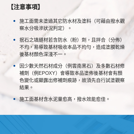
【注意事項】
施工面需未塗過其它防水材及塗料（可藉由撥水觀
察水分吸滲狀況判定）。
抿石之填縫材若含防水（粉）劑，且拌合（分佈）
不均，易導致基材吸收本品不均勻，造成塗膜乾燥
後基材顏色深淺不一。
因少數天然石材成分（例雲南黑石）及多數石材修
補劑（例EPOXY）會導致本品塗佈後基材會有顏
色變化或顯露出修補劑痕跡，故須先自行試塗觀察
結果。
施工面基材含水泥量愈高，撥水效能愈佳。