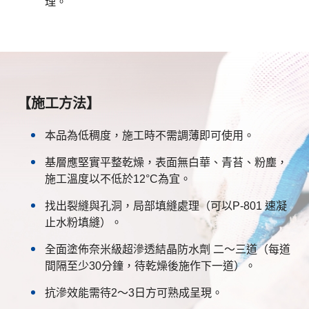
理。
【施工方法】
本品為低稠度，施工時不需調薄即可使用。
基層應堅實平整乾燥，表面無白華、青苔、粉塵，
施工溫度以不低於12°C為宜。
找出裂縫與孔洞，局部填縫處理（可以P-801 速凝
止水粉填縫）。
全面塗佈奈米級超滲透結晶防水劑 二～三道（每道
間隔至少30分鐘，待乾燥後施作下一道）。
抗滲效能需待2～3日方可熟成呈現。