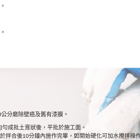
。
。
30公分磨除壁癌及舊有漆膜。
合均勻成批土膏狀後，平批於施工面。
於拌合後10分鐘內施作完畢，如開始硬化可加水攪拌操