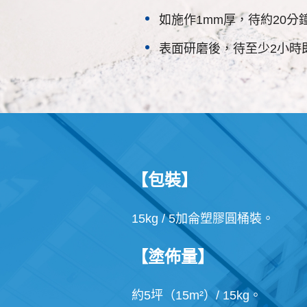
如施作1mm厚，待約20
表面研磨後，待至少2小時
【包裝】
15kg / 5加侖塑膠圓桶裝。
【塗佈量】
約5坪（15m²）/ 15kg。