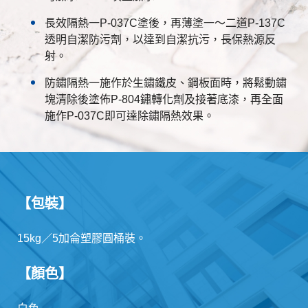
長效隔熱一P-037C塗後，再薄塗一～二道P-137C
透明自潔防污劑，以達到自潔抗污，長保熱源反
射。
防鏽隔熱一施作於生鏽鐵皮、鋼板面時，將鬆動鏽
塊清除後塗佈P-804鏽轉化劑及接著底漆，再全面
施作P-037C即可達除鏽隔熱效果。
【包裝】
15kg／5加侖塑膠圓桶裝。
【顏色】