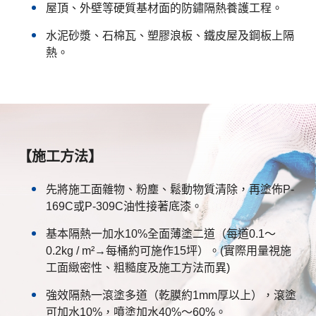
屋頂、外壁等硬質基材面的防鏽隔熱養護工程。
水泥砂漿、石棉瓦、塑膠浪板、鐵皮屋及鋼板上隔
熱。
【施工方法】
先將施工面雜物、粉塵、鬆動物質清除，再塗佈P-
169C或P-309C油性接著底漆。
基本隔熱一加水10%全面薄塗二道（每道0.1～
0.2kg / m²→每桶約可施作15坪）。(實際用量視施
工面緻密性、粗糙度及施工方法而異)
強效隔熱一滾塗多道（乾膜約1mm厚以上），滾塗
可加水10%，噴塗加水40%～60%。