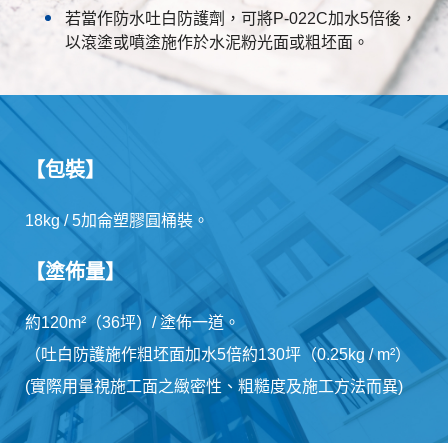
若當作防水吐白防護劑，可將P-022C加水5倍後，
以滾塗或噴塗施作於水泥粉光面或粗坯面。
【包裝】
18kg / 5加侖塑膠圓桶裝。
【塗佈量】
約120m²（36坪）/ 塗佈一道。
（吐白防護施作粗坯面加水5倍約130坪（0.25kg / m²）
(實際用量視施工面之緻密性、粗糙度及施工方法而異)