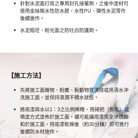
針對水泥面打底之專用封孔接著劑，之後中塗材可
使用金絲猴水性防水膠，水性PU、彈性水泥等作
後續施作。
水泥粗坯、粉光面之防吐白防護劑。
【施工方法】
先將施工面雜物、粉塵、鬆動物質清除或用清水沖
洗施工面，並保持濕潤不積水狀態。
將底漆與水以1：3之比例稀釋，用掃把（鬃毛）或
噴塗方式塗佈於施工面，儘可能讓底漆完全滲透飽
和於施工面，待底漆乾燥後（約30分鐘）即可進行
後續防水材施作。