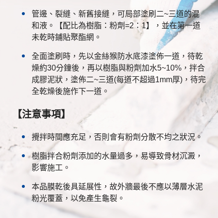
管邊、裂縫、新舊接縫，可局部塗刷二~三道的混
和液。【配比為樹脂：粉劑=2：1】，並在第一道
未乾時鋪貼聚酯網。
全面塗刷時，先以金絲猴防水底漆塗佈一道，待乾
燥約30分鐘後，再以樹脂與粉劑加水5~10%，拌合
成膠泥狀，塗佈二~三道(每道不超過1mm厚)，待完
全乾燥後施作下一道。
【注意事項】
攪拌時間應充足，否則會有粉劑分散不均之狀況。
樹脂拌合粉劑添加的水量過多，易導致骨材沉澱，
影響施工。
本品膜乾後具延展性，故外牆最後不應以薄層水泥
粉光覆蓋，以免產生龜裂。