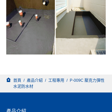
首頁
/
產品介紹
/
工程專用
/
P-009C 壓克力彈性
水泥防水材
產品介紹