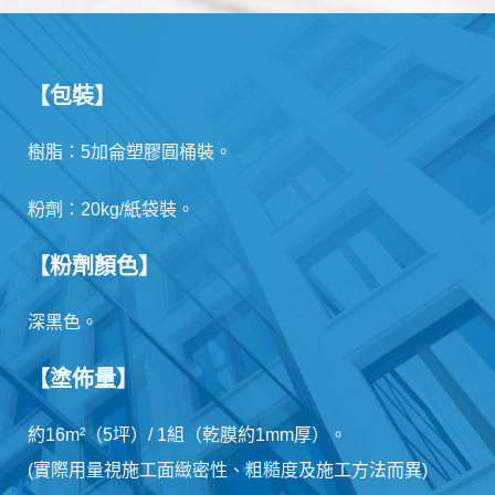
【包裝】
樹脂：5加侖塑膠圓桶裝。
粉劑：20kg/紙袋裝。
【粉劑顏色】
深黑色。
【塗佈量】
約16m²（5坪）/ 1組（乾膜約1mm厚）。
(實際用量視施工面緻密性、粗糙度及施工方法而異)