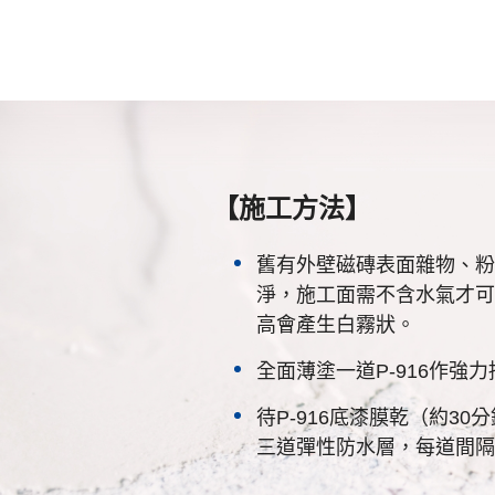
【施工方法】
舊有外壁磁磚表面雜物、粉
淨，施工面需不含水氣才可
高會產生白霧狀。
全面薄塗一道P-916作強
待P-916底漆膜乾（約3
三道彈性防水層，每道間隔3