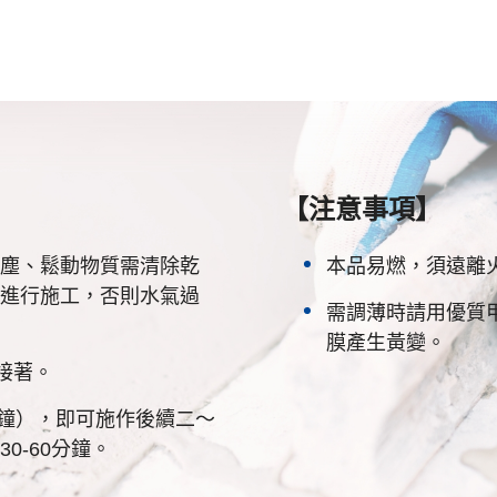
【注意事項】
塵、鬆動物質需清除乾
本品易燃，須遠離
進行施工，否則水氣過
需調薄時請用優質
膜產生黃變。
力接著。
0分鐘），即可施作後續二～
0-60分鐘。