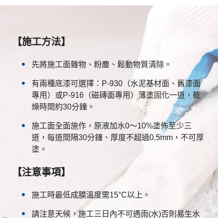
【施工方法】
先將施工面雜物、粉塵、鬆動物質清除。
有兩種底漆可選擇：P-930（水泥基材面、舊漆面
專用）或P-916（磁磚面專用）薄塗固化一道，乾
燥時間約30分鐘。
施工面全面施作，原液加水0～10%塗佈至少三
道，每道間隔30分鐘、厚度不超過0.5mm，不可厚
塗。
【注意事項】
施工時最低成膜溫度需15°C以上。
請注意天候，施工三日內不可遇雨(水)否則易生水