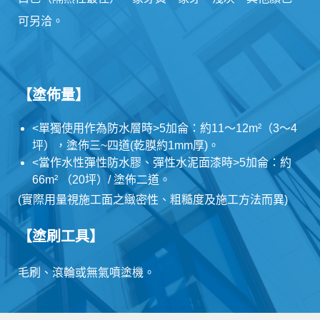
可另洽。
【塗佈量】
<單獨使用作為防水層時>5加侖：約11～12m²（3～4
坪），塗佈三~四道(乾膜約1mm厚)。
<當作水性彈性防水膠、彈性水泥面漆時>5加侖：約
66m² （20坪）/ 塗佈二道。
(實際用量視施工面之緻密性、粗糙度及施工方法而異)
【塗刷工具】
毛刷、滾輪或無氣噴塗機。