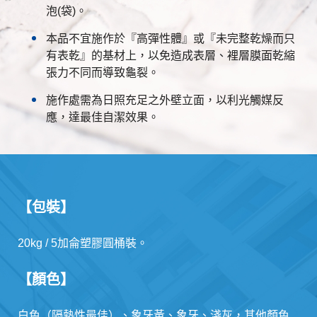
泡(袋)。
本品不宜施作於『高彈性體』或『未完整乾燥而只
有表乾』的基材上，以免造成表層、裡層膜面乾縮
張力不同而導致龜裂。
施作處需為日照充足之外壁立面，以利光觸媒反
應，達最佳自潔效果。
【包裝】
20kg / 5加侖塑膠圓桶裝。
【顏色】
白色（隔熱性最佳）、象牙黃、象牙、淺灰，其他顏色