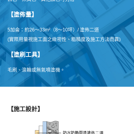
【塗佈量】
5加侖：約26～33m²（8～10坪）/ 塗佈二道
(實際用量視施工面之緻密性、粗糙度及施工方法而異)
【塗刷工具】
毛刷、滾輪或無氣噴塗機。
【施工設計】