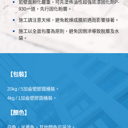
若壁面粉化嚴重，可先塗佈油性超強底漆固化劑P-
930一道，先行固化粉層。
施工請注意天候，避免乾燥成膜前遇雨影響接著。
施工以全面包覆為原則，避免因側滲導致脫層及水
袋。
【包裝】
20kg / 5加侖塑膠圓桶裝。
4kg / 1加侖塑膠圓桶裝。
【顏色】
白色、米黃色，其他顏色可另洽。