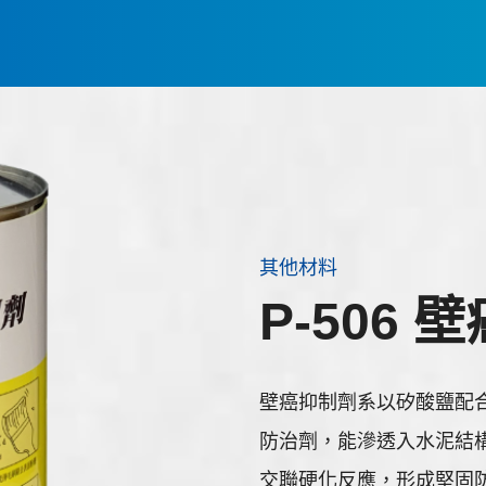
其他材料
P-506 
壁癌抑制劑系以矽酸鹽配
防治劑，能滲透入水泥結
交聯硬化反應，形成堅固