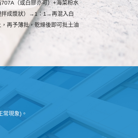
707A（或白膠亦可）+海菜粉水
拌成漿狀）→1：1→再混入白
土，再予薄批，乾燥後即可批土油
正常現象)。