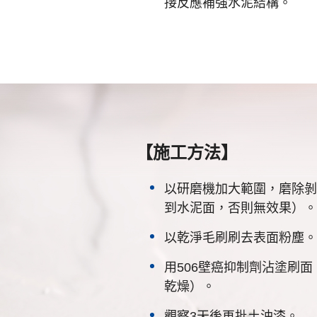
接反應補強水泥結構。
【施工方法】
以研磨機加大範圍，磨除剝
到水泥面，否則無效果）。
以乾淨毛刷刷去表面粉塵。
用506壁癌抑制劑沾塗刷
乾燥）。
觀察3天後再批土油漆。