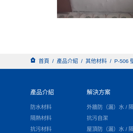
首頁
/
產品介紹
/
其他材料
/
P-50
產品介紹
解決方案
防水材料
外牆防（漏）水 / 
隔熱材料
抗污自潔
抗污材料
屋頂防（漏）水 / 