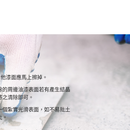
其他漆面應馬上擦掉。
除的周邊油漆表面若有產生結晶
將之清除即可。
一個紮實光滑表面，如不易批土
批。