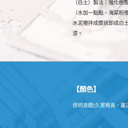
（白土）製法：強化樹脂
（水加一點點，海菜粉攪
水泥攪拌成漿狀即成白
漆。
【顏色】
透明液體(久置略黃，屬