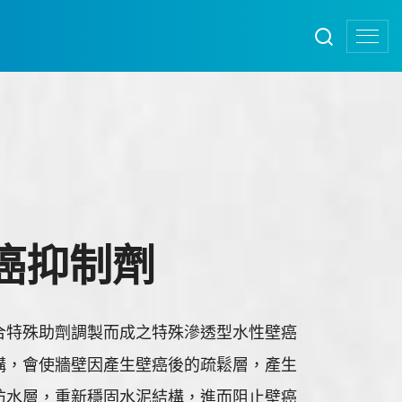
壁癌抑制劑
合特殊助劑調製而成之特殊滲透型水性壁癌
構，會使牆壁因產生壁癌後的疏鬆層，產生
防水層，重新穩固水泥結構，進而阻止壁癌