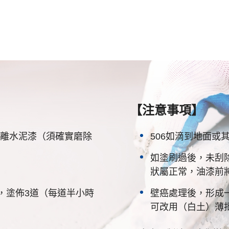
【注意事項】
離水泥漆（須確實磨除
506如滴到地面或
如塗刷過後，未刮
狀屬正常，油漆前
面，塗佈3道（每道半小時
壁癌處理後，形成
可改用（白土）薄