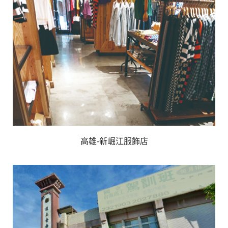
高雄-新崛江服飾店