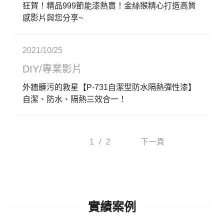
狂賀！精品999節能漆熱賣！金絲猴精心打造高質
感影片與您分享~
2021/10/25
DIY/專業影片
外牆髒污的救星【P-731自潔型防水隔熱彈性漆】
自潔、防水、隔熱三效合一！
1
/
2
下一頁
實績案例