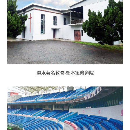
淡水著名教會-聖本篤修道院