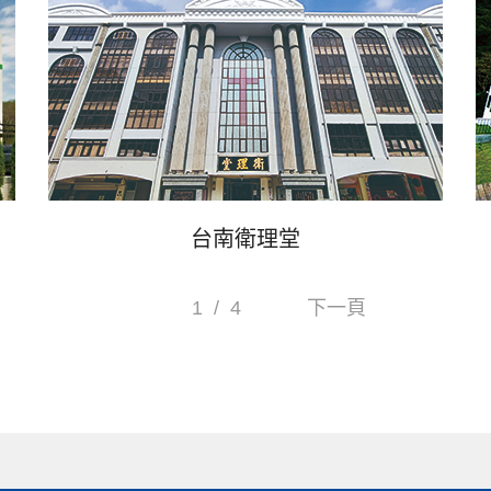
台南衛理堂
1
/
4
下一頁