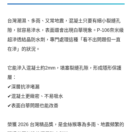
台灣潮濕、多雨、又常地震，混凝土只要有細小裂縫孔
隙，就容易滲水，表面還會出現白華現象。P-106奈米級
超滲透結晶防水劑，專門處理這種「看不出問題但一直
在滲」的狀況。
它能滲入混凝土約2mm，填塞裂縫孔隙，形成隱形保護
層：
✔深層抗滲堵漏
✔混凝土更緻密、不易吸水
✔表面白華問題也能改善
榮獲 2026 台灣精品獎，是金絲猴專為多雨、地震頻繁的