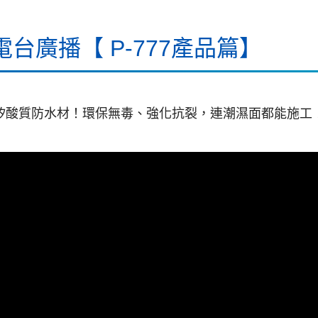
電台廣播【 P-777產品篇】
77矽酸質防水材！環保無毒、強化抗裂，連潮濕面都能施