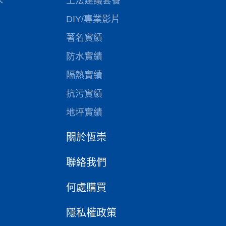
水
工法建議套餐
DIY/專業影片
著名實績
防水實績
隔熱實績
抗污實績
地坪實績
關於恆崇
聯絡我們
何處購買
隱私權政策