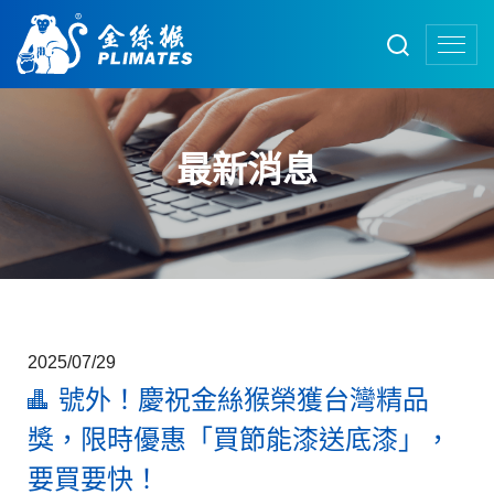
最新消息
2025/07/29
號外！慶祝金絲猴榮獲台灣精品
獎，限時優惠「買節能漆送底漆」，
要買要快！