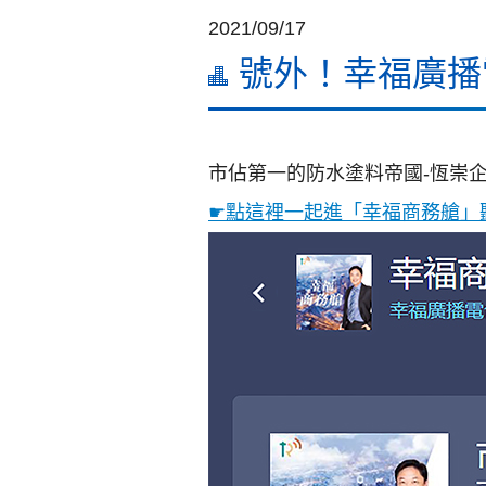
2021/09/17
號外！幸福廣播
市佔第一的防水塗料帝國-恆崇企
☛點這裡一起進「幸福商務艙」