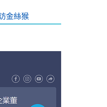
專訪金絲猴