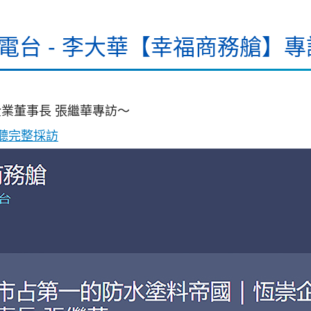
電台 - 李大華【幸福商務艙】
業董事長 張繼華專訪～
聽完整採訪