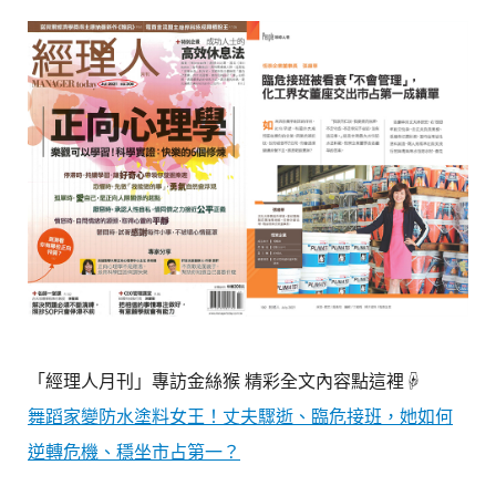
「經理人月刊」專訪金絲猴 精彩全文內容點這裡☟
舞蹈家變防水塗料女王！丈夫驟逝、臨危接班，她如何
逆轉危機、穩坐市占第一？