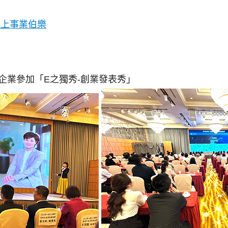
致上事業伯樂
企業參加「E之獨秀-創業發表秀」