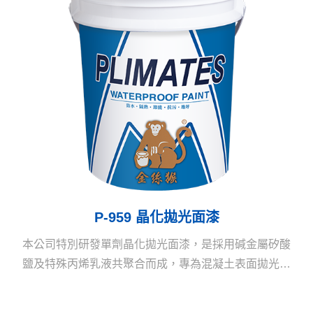
P-959 晶化拋光面漆
本公司特別研發單劑晶化拋光面漆，是採用碱金屬矽酸
鹽及特殊丙烯乳液共聚合而成，專為混凝土表面拋光養
護用的水性、環保之高效能拋光面漆，為歐美地區風行
之材料。