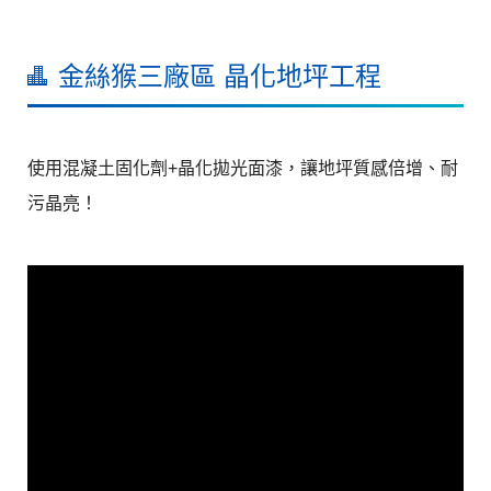
金絲猴三廠區 晶化地坪工程
使用混凝土固化劑+晶化拋光面漆，讓地坪質感倍增、耐
污晶亮！