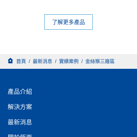
成高硬度的矽酸鹽結構，提升混凝土強度及硬度，達基
本防污性、光澤度。表面若再薄塗一層P-959可再提升抗
了解更多產品
油污、光澤度是市場最新型晶化地坪塗料。
首頁
/
最新消息
/
實績案例
/
金絲猴三廠區
產品介紹
解決方案
最新消息