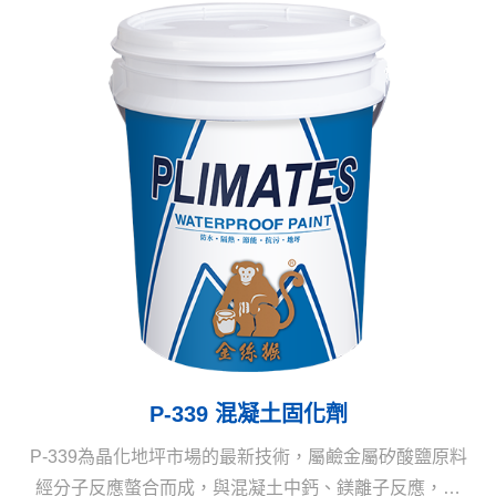
P-339 混凝土固化劑
P-339為晶化地坪市場的最新技術，屬鹼金屬矽酸鹽原料
經分子反應螫合而成，與混凝土中鈣、鎂離子反應，形